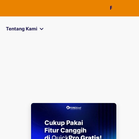
FOREXimf
kini
Tentang Kami