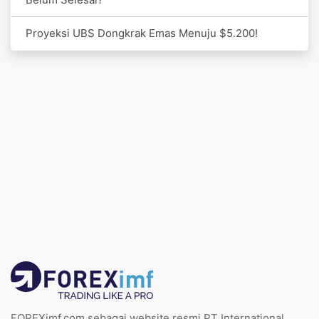
Proyeksi UBS Dongkrak Emas Menuju $5.200!
FOREXimf.com sebagai website resmi PT International