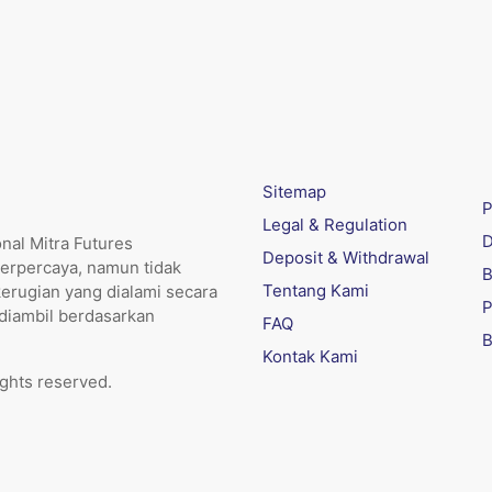
Sitemap
P
Legal & Regulation
D
nal Mitra Futures
Deposit & Withdrawal
erpercaya, namun tidak
B
Tentang Kami
kerugian yang dialami secara
P
 diambil berdasarkan
FAQ
B
Kontak Kami
ights reserved.