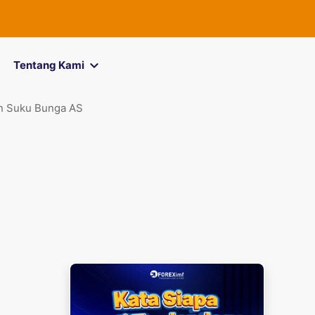
FOREXimf
k
Tentang Kami
an Suku Bunga AS