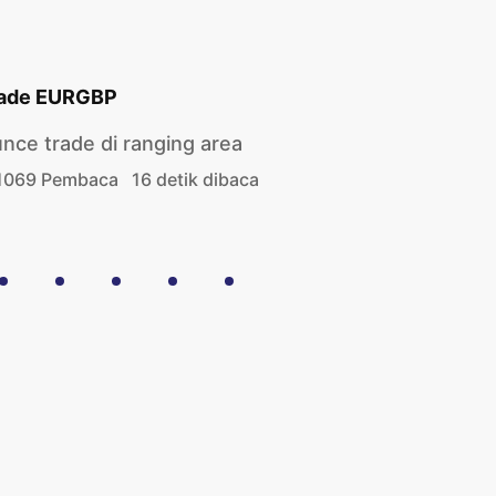
rade EURGBP
unce trade di ranging area
1069 Pembaca
16 detik dibaca