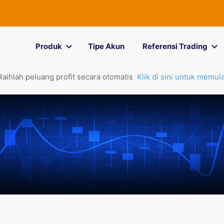
Produk
Tipe Akun
Referensi Trading
Raihlah peluang profit secara otomatis
Klik di sini untuk memula