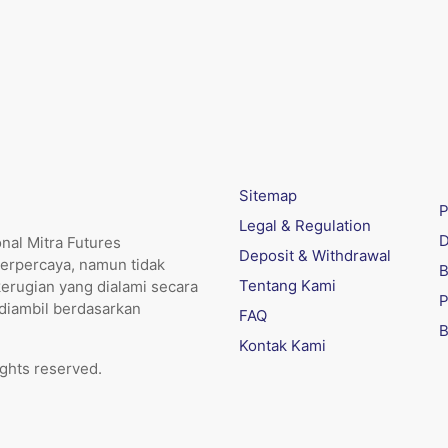
Sitemap
P
Legal & Regulation
D
nal Mitra Futures
Deposit & Withdrawal
erpercaya, namun tidak
B
Tentang Kami
kerugian yang dialami secara
P
 diambil berdasarkan
FAQ
B
Kontak Kami
ights reserved.