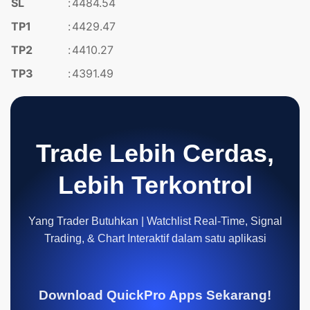
SL
:
4484.54
TP1
:
4429.47
TP2
:
4410.27
TP3
:
4391.49
Trade Lebih Cerdas,
Lebih Terkontrol
Yang Trader Butuhkan | Watchlist Real-Time, Signal
Trading, & Chart Interaktif dalam satu aplikasi
Download QuickPro Apps Sekarang!