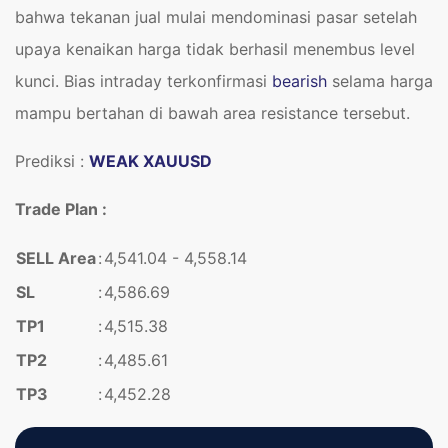
bahwa tekanan jual mulai mendominasi pasar setelah
upaya kenaikan harga tidak berhasil menembus level
kunci. Bias intraday terkonfirmasi
bearish
selama harga
mampu bertahan di bawah area resistance tersebut.
Prediksi :
WEAK XAUUSD
Trade Plan :
SELL Area
:
4,541.04 - 4,558.14
SL
:
4,586.69
TP1
:
4,515.38
TP2
:
4,485.61
TP3
:
4,452.28