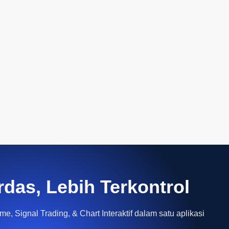
rdas, Lebih Terkontrol
e, Signal Trading, & Chart Interaktif dalam satu aplikasi