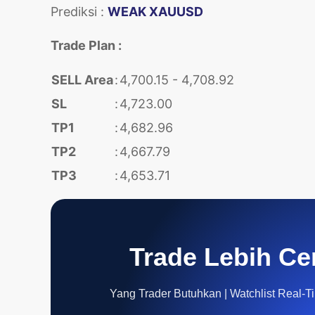
Prediksi :
WEAK XAUUSD
Trade Plan :
SELL Area
:
4,700.15 - 4,708.92
SL
:
4,723.00
TP1
:
4,682.96
TP2
:
4,667.79
TP3
:
4,653.71
Trade Lebih Ce
Yang Trader Butuhkan | Watchlist Real-Tim