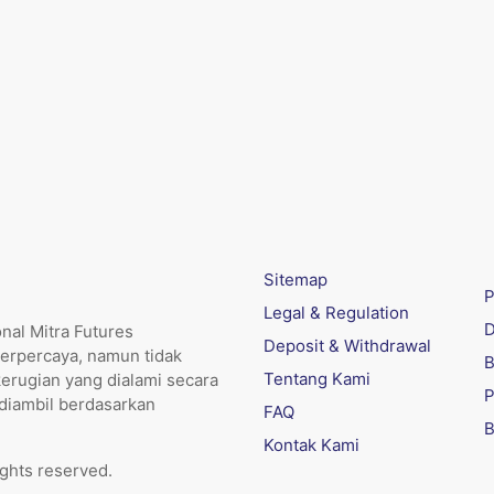
Sitemap
P
Legal & Regulation
D
nal Mitra Futures
Deposit & Withdrawal
erpercaya, namun tidak
B
Tentang Kami
kerugian yang dialami secara
P
 diambil berdasarkan
FAQ
B
Kontak Kami
ights reserved.