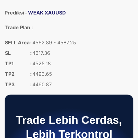
Prediksi :
WEAK XAUUSD
Trade Plan :
SELL Area
:
4562.89 - 4587.25
SL
:
4617.36
TP1
:
4525.18
TP2
:
4493.65
TP3
:
4460.87
Trade Lebih Cerdas,
Lebih Terkontrol