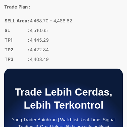
Trade Plan :
SELL Area
:
4,468.70 - 4,488.62
SL
:
4,510.65
TP1
:
4,445.29
TP2
:
4,422.84
TP3
:
4,403.49
Trade Lebih Cerdas,
Lebih Terkontrol
Yang Trader Butuhkan | Watchlist Real-Time, Signal
Trading, & Chart Interaktif dalam satu aplikasi