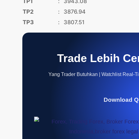
TP1
:
3943.08
TP2
:
3876.94
TP3
:
3807.51
Trade Lebih Ce
Yang Trader Butuhkan | Watchlist Real-Tim
Download Q