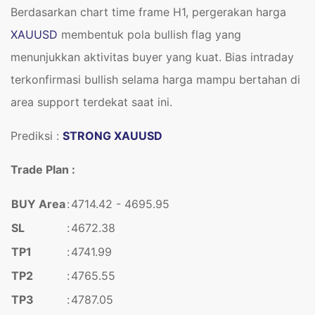
Berdasarkan chart time frame H1, pergerakan harga
XAUUSD
membentuk pola bullish flag yang
menunjukkan aktivitas buyer yang kuat. Bias intraday
terkonfirmasi bullish selama harga mampu bertahan di
area support terdekat saat ini.
Prediksi :
STRONG XAUUSD
Trade Plan :
BUY Area
:
4714.42 - 4695.95
SL
:
4672.38
TP1
:
4741.99
TP2
:
4765.55
TP3
:
4787.05