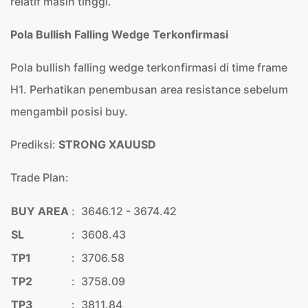
relatif masih tinggi.
Pola Bullish Falling Wedge Terkonfirmasi
Pola bullish falling wedge terkonfirmasi di time frame
H1. Perhatikan penembusan area resistance sebelum
mengambil posisi buy.
Prediksi:
STRONG XAUUSD
Trade Plan:
BUY AREA
:
3646.12 - 3674.42
SL
:
3608.43
TP1
:
3706.58
TP2
:
3758.09
TP3
:
3811.84