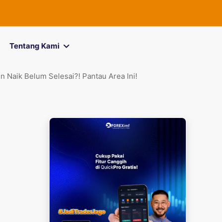
FOREXimf
kin
Tentang Kami
Naik Belum Selesai?! Pantau Area Ini!