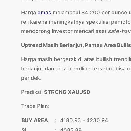
Harga
emas
melampaui $4,200 per ounce u
reli karena meningkatnya spekulasi pemot
mendorong investor mencari aset
safe-ha
Uptrend Masih Berlanjut, Pantau Area Bulli
Harga masih bergerak di atas bullish trendl
berlanjut dan area trendline tersebut bisa 
pendek.
Prediksi:
STRONG XAUUSD
Trade Plan:
BUY AREA
:
4180.93 - 4230.94
SL
:
4083.89