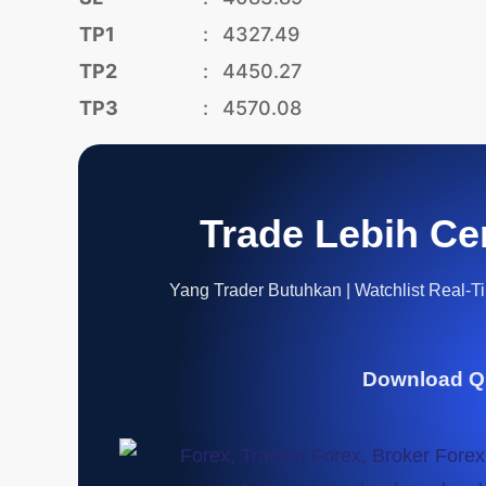
TP1
:
4327.49
TP2
:
4450.27
TP3
:
4570.08
Trade Lebih Ce
Yang Trader Butuhkan | Watchlist Real-Tim
Download Q