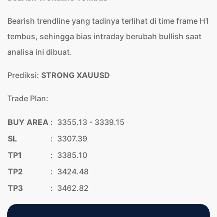
Bearish trendline yang tadinya terlihat di time frame H1
tembus, sehingga bias intraday berubah bullish saat
analisa ini dibuat.
Prediksi:
STRONG XAUUSD
Trade Plan:
BUY AREA
:
3355.13 - 3339.15
SL
:
3307.39
TP1
:
3385.10
TP2
:
3424.48
TP3
:
3462.82