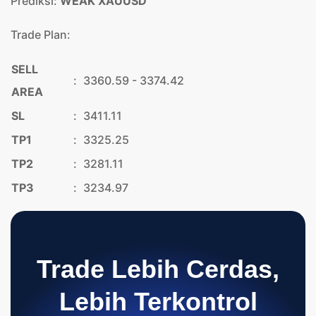
Prediksi:
WEAK XAUUSD
Trade Plan:
SELL
:
3360.59 - 3374.42
AREA
SL
:
3411.11
TP1
:
3325.25
TP2
:
3281.11
TP3
:
3234.97
Trade Lebih Cerdas,
Lebih Terkontrol