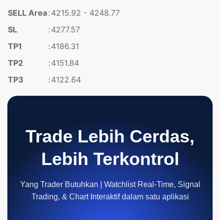
SELL Area
:
4215.92 - 4248.77
SL
:
4277.57
TP1
:
4186.31
TP2
:
4151.84
TP3
:
4122.64
Trade Lebih Cerdas,
Lebih Terkontrol
Yang Trader Butuhkan | Watchlist Real-Time, Signal
Trading, & Chart Interaktif dalam satu aplikasi