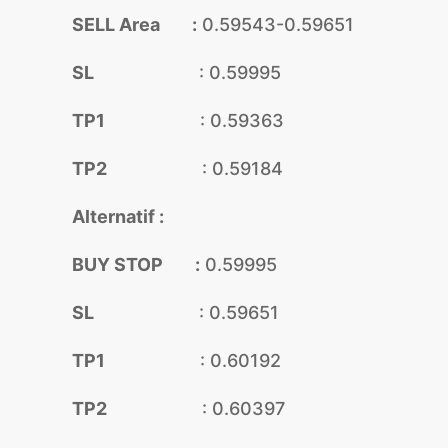
SELL Area :
0.59543-0.59651
SL
: 0.59995
TP1
: 0.59363
TP2
: 0.59184
Alternatif :
BUY STOP :
0.59995
SL
: 0.59651
TP1
: 0.60192
TP2
: 0.60397