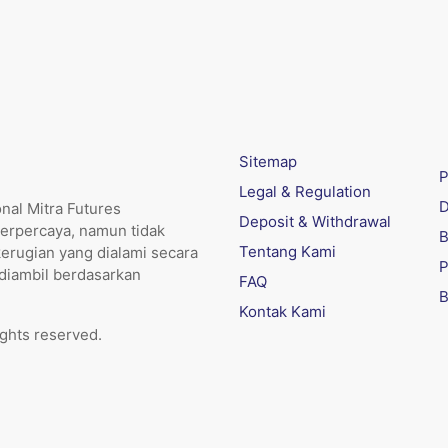
Sitemap
P
Legal & Regulation
D
nal Mitra Futures
Deposit & Withdrawal
erpercaya, namun tidak
B
Tentang Kami
kerugian yang dialami secara
P
 diambil berdasarkan
FAQ
B
Kontak Kami
ights reserved.