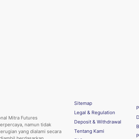
Sitemap
P
Legal & Regulation
D
nal Mitra Futures
Deposit & Withdrawal
erpercaya, namun tidak
B
Tentang Kami
kerugian yang dialami secara
P
 diambil berdasarkan