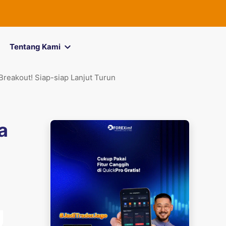
FOREXimf
kini 
Tentang Kami
Breakout! Siap-siap Lanjut Turun
a