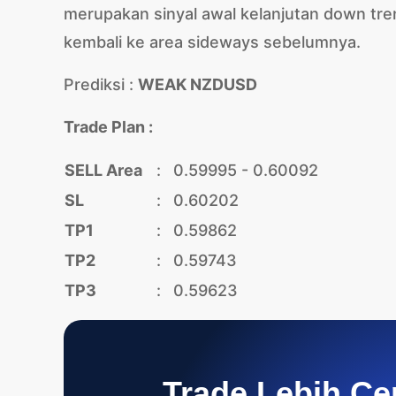
merupakan sinyal awal kelanjutan down tr
kembali ke area sideways sebelumnya.
Prediksi :
WEAK NZDUSD
Trade Plan :
SELL Area
:
0.59995 - 0.60092
SL
:
0.60202
TP1
:
0.59862
TP2
:
0.59743
TP3
:
0.59623
Trade Lebih Ce