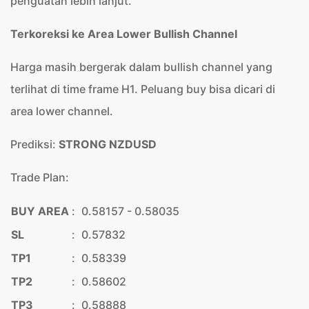
penguatan lebih lanjut.
Terkoreksi ke Area Lower Bullish Channel
Harga masih bergerak dalam bullish channel yang
terlihat di time frame H1. Peluang buy bisa dicari di
area lower channel.
Prediksi:
STRONG NZDUSD
Trade Plan:
BUY AREA
:
0.58157 - 0.58035
SL
:
0.57832
TP1
:
0.58339
TP2
:
0.58602
TP3
:
0.58888