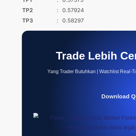
TP2
:
0.57924
TP3
:
0.58297
Trade Lebih Ce
Yang Trader Butuhkan | Watchlist Real-Tim
Download Q