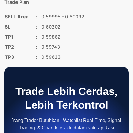
Trade Plan :
SELL Area
:
0.59995 - 0.60092
SL
:
0.60202
TP1
:
0.59862
TP2
:
0.59743
TP3
:
0.59623
Trade Lebih Cerdas,
Lebih Terkontrol
Yang Trader Butuhkan | Watchlist Real-Time, Signal
Trading, & Chart Interaktif dalam satu aplikasi