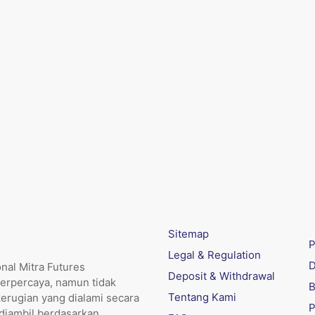
Sitemap
P
Legal & Regulation
D
nal Mitra Futures
Deposit & Withdrawal
erpercaya, namun tidak
B
Tentang Kami
kerugian yang dialami secara
P
 diambil berdasarkan