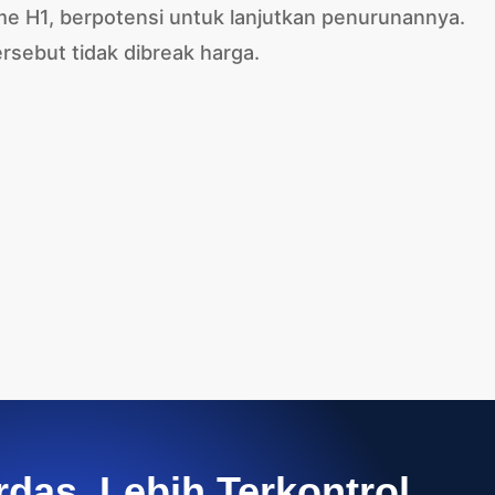
ame H1, berpotensi untuk lanjutkan penurunannya.
rsebut tidak dibreak harga.
rdas, Lebih Terkontrol