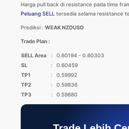
Harga pull back di resistance pada time fr
Peluang SELL
tersedia selama resistance te
Prediksi :
WEAK NZDUSD
Trade Plan :
SELL Area
:
0.60194 - 0.60303
SL
:
0.60459
TP1
:
0.59992
TP2
:
0.59836
TP3
:
0.59680
Trade Lebih Ce