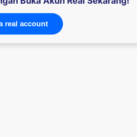
engan Buka Akun Real Sekarang!
 real account