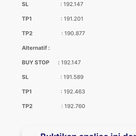
SL
: 192.147
TP1
: 191.201
TP2
: 190.877
Alternatif :
BUY STOP :
192.147
SL
: 191.589
TP1
: 192.463
TP2
: 192.760