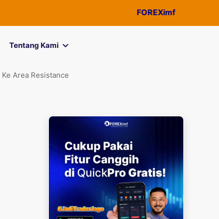
FOREXimf
kini menjadi
Qu
Tentang Kami
 Ke Area Resistance