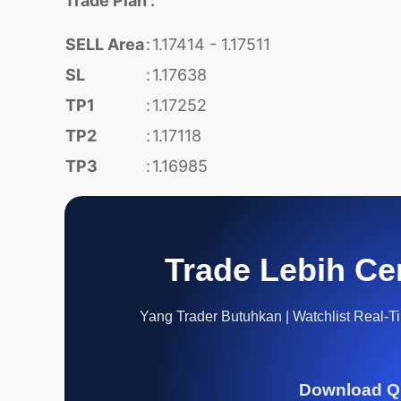
Trade Plan :
SELL Area
:
1.17414 - 1.17511
SL
:
1.17638
TP1
:
1.17252
TP2
:
1.17118
TP3
:
1.16985
Trade Lebih Ce
Yang Trader Butuhkan | Watchlist Real-Tim
Download Q