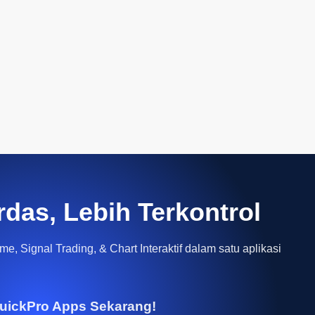
rdas, Lebih Terkontrol
e, Signal Trading, & Chart Interaktif dalam satu aplikasi
uickPro Apps Sekarang!