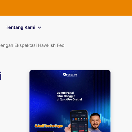
FOREXimf
kin
Tentang Kami
Tengah Ekspektasi Hawkish Fed
i