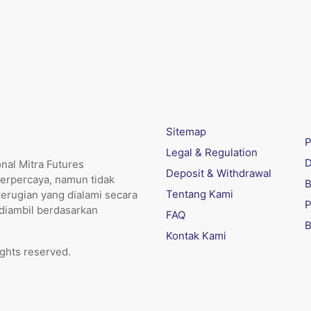
Sitemap
P
Legal & Regulation
D
nal Mitra Futures
Deposit & Withdrawal
erpercaya, namun tidak
B
Tentang Kami
kerugian yang dialami secara
P
 diambil berdasarkan
FAQ
B
Kontak Kami
ights reserved.