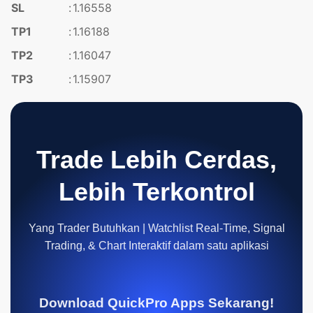
SL
:
1.16558
TP1
:
1.16188
TP2
:
1.16047
TP3
:
1.15907
Trade Lebih Cerdas,
Lebih Terkontrol
Yang Trader Butuhkan | Watchlist Real-Time, Signal
Trading, & Chart Interaktif dalam satu aplikasi
Download QuickPro Apps Sekarang!