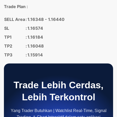
Trade Plan :
SELL Area
:
1.16348 - 1.16440
SL
:
1.16574
TP1
:
1.16184
TP2
:
1.16048
TP3
:
1.15914
Trade Lebih Cerdas,
Lebih Terkontrol
Yang Trader Butuhkan | Watchlist Real-Time, Signal