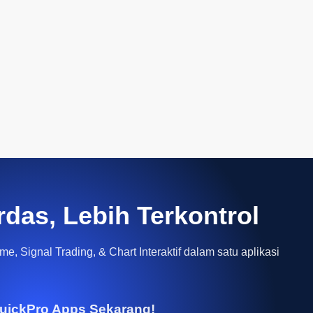
rdas, Lebih Terkontrol
e, Signal Trading, & Chart Interaktif dalam satu aplikasi
uickPro Apps Sekarang!