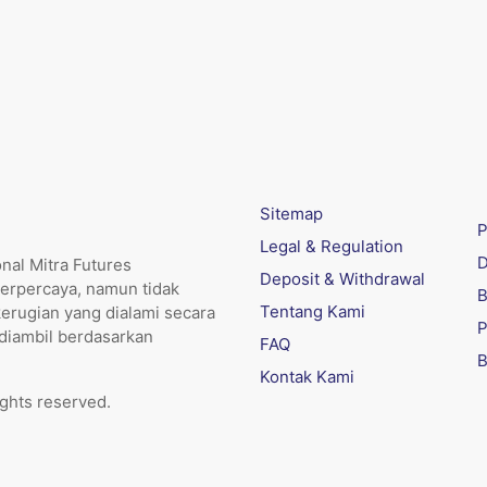
Sitemap
P
Legal & Regulation
D
nal Mitra Futures
Deposit & Withdrawal
erpercaya, namun tidak
B
Tentang Kami
kerugian yang dialami secara
P
 diambil berdasarkan
FAQ
B
Kontak Kami
ights reserved.