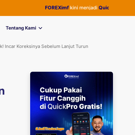
FOREXimf
kini menjadi
QuickPro
— Semua akt
Tentang Kami
! Incar Koreksinya Sebelum Lanjut Turun
n