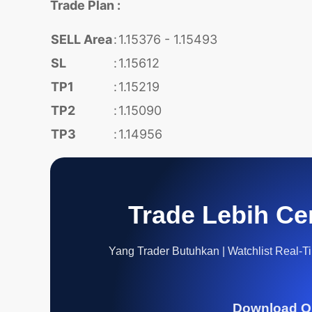
Trade Plan :
SELL Area
:
1.15376 - 1.15493
SL
:
1.15612
TP1
:
1.15219
TP2
:
1.15090
TP3
:
1.14956
Trade Lebih Ce
Yang Trader Butuhkan | Watchlist Real-Tim
Download Q