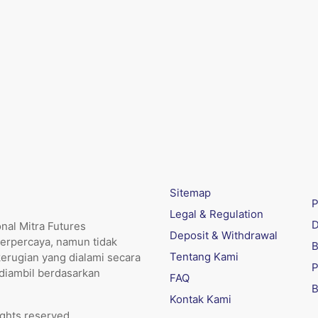
Sitemap
P
Legal & Regulation
D
nal Mitra Futures
Deposit & Withdrawal
erpercaya, namun tidak
B
Tentang Kami
kerugian yang dialami secara
P
 diambil berdasarkan
FAQ
B
Kontak Kami
ights reserved.