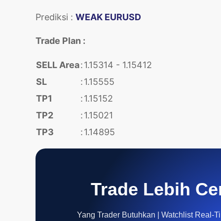
Prediksi :
WEAK EURUSD
Trade Plan :
SELL Area
:
1.15314 - 1.15412
SL
:
1.15555
TP1
:
1.15152
TP2
:
1.15021
TP3
:
1.14895
Trade Lebih Ce
Yang Trader Butuhkan | Watchlist Real-Tim