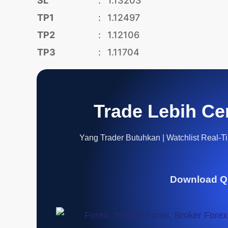
SL
:
1.13203
TP1
:
1.12497
TP2
:
1.12106
TP3
:
1.11704
Trade Lebih Ce
Yang Trader Butuhkan | Watchlist Real-Tim
Download Q