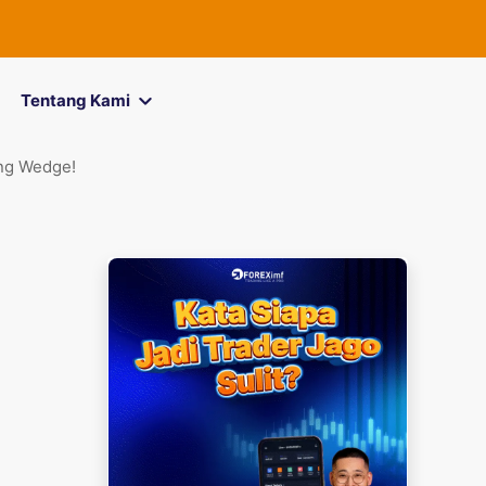
FOREXimf
Tentang Kami
ing Wedge!