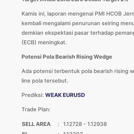
Kamis ini, laporan mengenai PMI HCOB Jerm
kembali mengalami penurunan seiring menu
demkian ekspektasi pasar terhadap pemang
(ECB) meningkat.
Potensi Pola Bearish Rising Wedge
Ada potensi terbentuk pola bearish rising 
line pola tersebut.
Prediksi:
WEAK EURUSD
Trade Plan:
SELL AREA
:
1.12728 - 1.12938