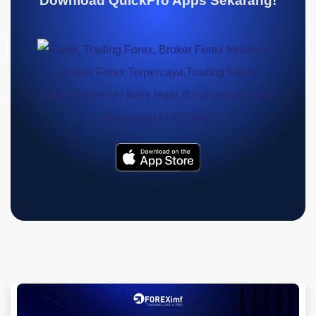
Download QuickPro Apps Sekarang!