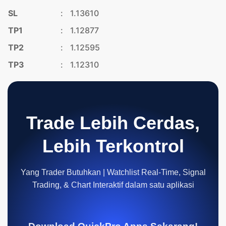
SL
:
1.13610
TP1
:
1.12877
TP2
:
1.12595
TP3
:
1.12310
Trade Lebih Cerdas,
Lebih Terkontrol
Yang Trader Butuhkan | Watchlist Real-Time, Signal
Trading, & Chart Interaktif dalam satu aplikasi