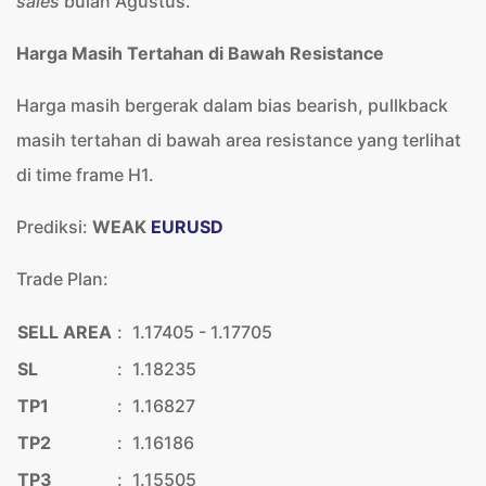
sales
bulan Agustus.
Harga Masih Tertahan di Bawah Resistance
Harga masih bergerak dalam bias bearish, pullkback
masih tertahan di bawah area resistance yang terlihat
di time frame H1.
Prediksi:
WEAK
EURUSD
Trade Plan:
SELL AREA
:
1.17405 - 1.17705
SL
:
1.18235
TP1
:
1.16827
TP2
:
1.16186
TP3
:
1.15505