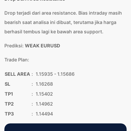
Drop terjadi dari area resistance. Bias intraday masih
bearish saat analisa ini dibuat, terutama jika harga
berhasil tembus lagi ke bawah area support.
Prediksi:
WEAK EURUSD
Trade Plan:
SELL AREA
:
1.15935 - 1.15686
SL
:
1.16268
TP1
:
1.15402
TP2
:
1.14962
TP3
:
1.14494