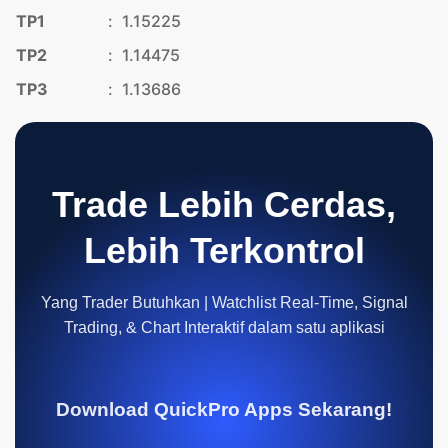
TP1
:
1.15225
TP2
:
1.14475
TP3
:
1.13686
Trade Lebih Cerdas,
Lebih Terkontrol
Yang Trader Butuhkan | Watchlist Real-Time, Signal
Trading, & Chart Interaktif dalam satu aplikasi
Download QuickPro Apps Sekarang!