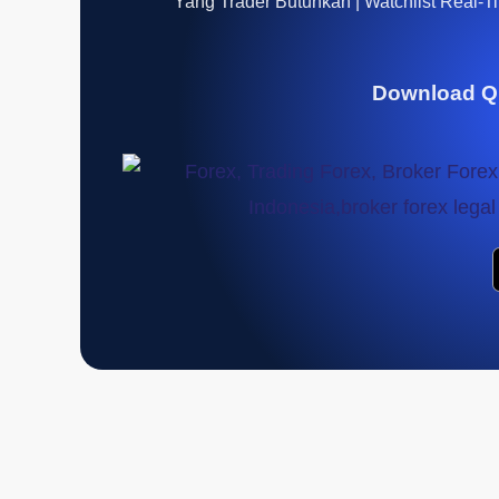
Yang Trader Butuhkan | Watchlist Real-Tim
Download Q