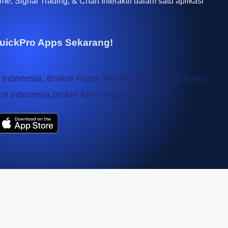
e, Signal Trading, & Chart Interaktif dalam satu aplikasi
uickPro Apps Sekarang!