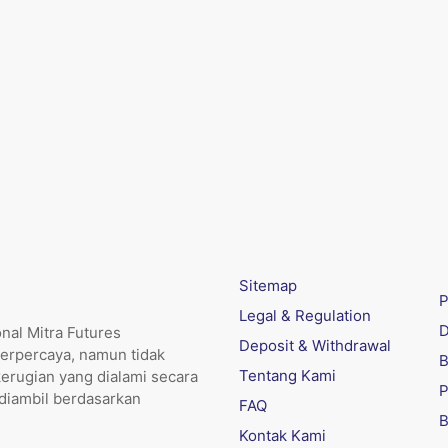
Sitemap
P
Legal & Regulation
D
nal Mitra Futures
Deposit & Withdrawal
erpercaya, namun tidak
B
Tentang Kami
kerugian yang dialami secara
P
 diambil berdasarkan
FAQ
B
Kontak Kami