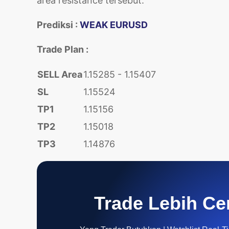
area resistance tersebut.
Prediksi :
WEAK EURUSD
Trade Plan :
SELL Area
1.15285 - 1.15407
SL
1.15524
TP1
1.15156
TP2
1.15018
TP3
1.14876
Trade Lebih Ce