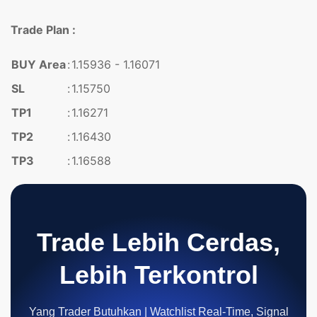
Trade Plan :
BUY Area
:
1.15936 - 1.16071
SL
:
1.15750
TP1
:
1.16271
TP2
:
1.16430
TP3
:
1.16588
Trade Lebih Cerdas,
Lebih Terkontrol
Yang Trader Butuhkan | Watchlist Real-Time, Signal