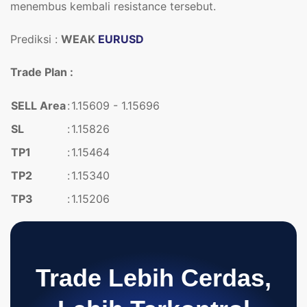
menembus kembali resistance tersebut.
Prediksi :
WEAK
EURUSD
Trade Plan :
SELL Area
:
1.15609 - 1.15696
SL
:
1.15826
TP1
:
1.15464
TP2
:
1.15340
TP3
:
1.15206
Trade Lebih Cerdas,