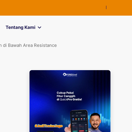
FOREXimf
kini m
Tentang Kami
 di Bawah Area Resistance