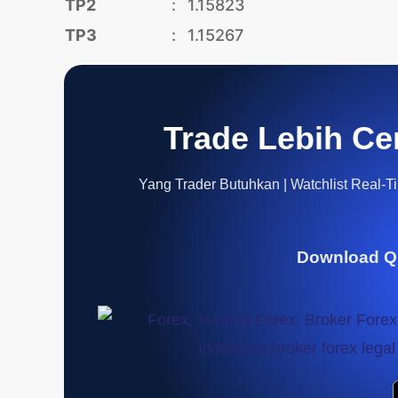
TP2
:
1.15823
TP3
:
1.15267
Trade Lebih Ce
Yang Trader Butuhkan | Watchlist Real-Tim
Download Q