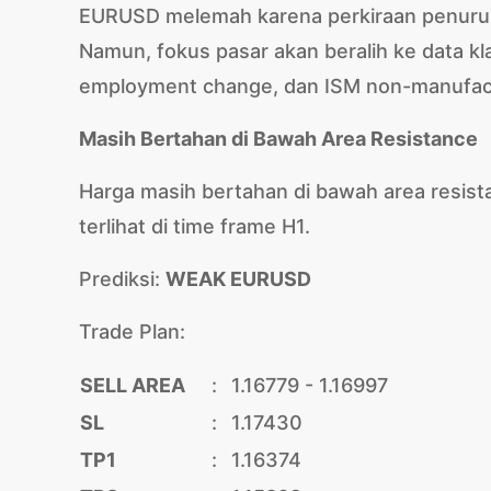
EURUSD melemah karena perkiraan penuruna
Namun, fokus pasar akan beralih ke data 
employment change, dan ISM non-manufactur
Masih Bertahan di Bawah Area Resistance
Harga masih bertahan di bawah area resist
terlihat di time frame H1.
Prediksi:
WEAK EURUSD
Trade Plan:
SELL AREA
:
1.16779 - 1.16997
SL
:
1.17430
TP1
:
1.16374