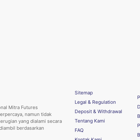
Sitemap
P
Legal & Regulation
D
nal Mitra Futures
Deposit & Withdrawal
erpercaya, namun tidak
B
Tentang Kami
kerugian yang dialami secara
P
 diambil berdasarkan
FAQ
B
Kontak Kami