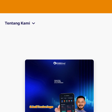
FOREXimf
kin
Tentang Kami