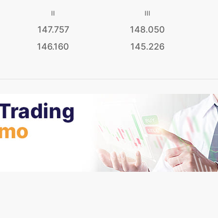
II
III
147.757
148.050
146.160
145.226