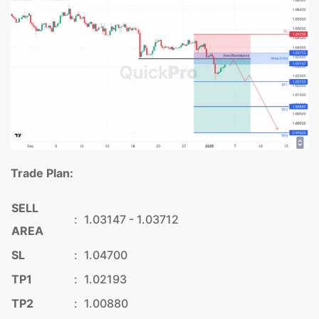
Trade Plan:
SELL
:
1.03147 - 1.03712
AREA
SL
:
1.04700
TP1
:
1.02193
TP2
:
1.00880