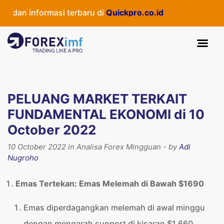
n informasi terbaru di
Quickpro.co.id
PELUANG MARKET TERKAIT
FUNDAMENTAL EKONOMI di 10
October 2022
10 October 2022 in Analisa Forex Mingguan - by
Adi
Nugroho
Emas Tertekan:
Emas Melemah di Bawah $1690
Emas diperdagangkan melemah di awal minggu
dengan mengarah support di kisaran $1.660