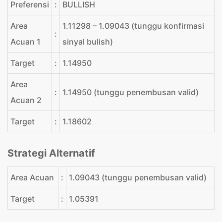
Preferensi
:
BULLISH
Area
1.11298 – 1.09043 (tunggu konfirmasi
:
Acuan 1
sinyal bulish)
Target
:
1.14950
Area
:
1.14950 (tunggu penembusan valid)
Acuan 2
Target
:
1.18602
Strategi Alternatif
Area Acuan
:
1.09043 (tunggu penembusan valid)
Target
:
1.05391