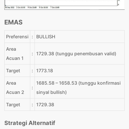
EMAS
Preferensi
:
BULLISH
Area
:
1729.38 (tunggu penembusan valid)
Acuan 1
Target
:
1773.18
Area
1685.58 – 1658.53 (tunggu konfirmasi
:
Acuan 2
sinyal bullish)
Target
:
1729.38
Strategi Alternatif