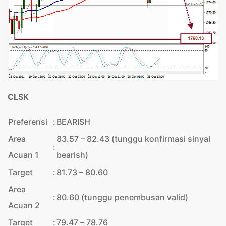
CLSK
Preferensi
:
BEARISH
Area
83.57 – 82.43 (tunggu konfirmasi sinyal
:
Acuan 1
bearish)
Target
:
81.73 – 80.60
Area
:
80.60 (tunggu penembusan valid)
Acuan 2
Target
:
79.47 – 78.76