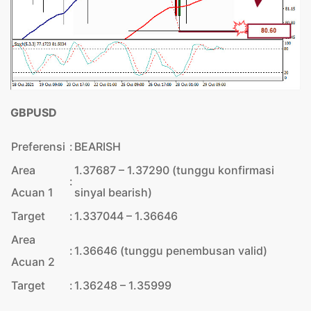
GBPUSD
Preferensi
:
BEARISH
Area
1.37687 – 1.37290 (tunggu konfirmasi
:
Acuan 1
sinyal bearish)
Target
:
1.337044 – 1.36646
Area
:
1.36646 (tunggu penembusan valid)
Acuan 2
Target
:
1.36248 – 1.35999