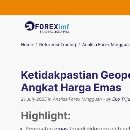
Home
Referensi Trading
Analisa Forex Minggua
Ketidakpastian Geopo
Angkat Harga Emas
21 July 2025 in Analisa Forex Mingguan - by
Eko Trij
Highlight:
Penguatan
emas
terjadi didorong oleh pe