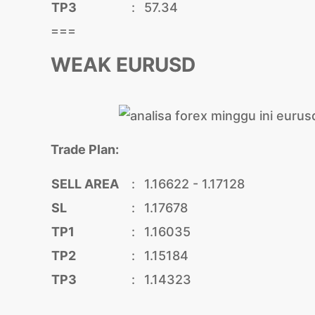
TP3
:
57.34
===
WEAK EURUSD
Trade Plan:
SELL AREA
:
1.16622 - 1.17128
SL
:
1.17678
TP1
:
1.16035
TP2
:
1.15184
TP3
:
1.14323