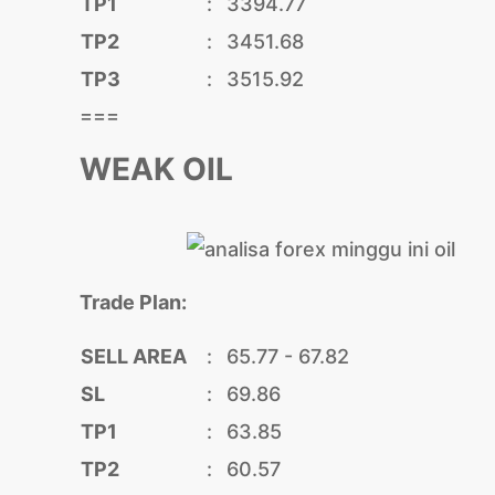
TP1
:
3394.77
TP2
:
3451.68
TP3
:
3515.92
===
WEAK OIL
Trade Plan:
SELL AREA
:
65.77 - 67.82
SL
:
69.86
TP1
:
63.85
TP2
:
60.57