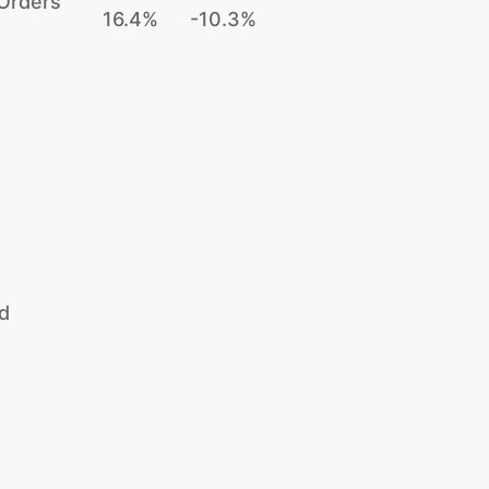
Orders
16.4%
-10.3%