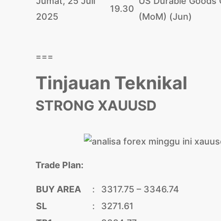
Jumat, 25 Juli
US Durable Goods 
19.30
2025
(MoM) (Jun)
===
Tinjauan Teknikal
STRONG XAUUSD
Trade Plan:
BUY AREA
:
3317.75 – 3346.74
SL
:
3271.61