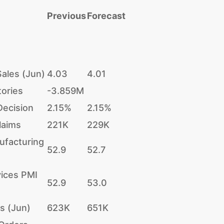
Previous
Forecast
ales (Jun)
4.03
4.01
tories
-3.859M
Decision
2.15%
2.15%
Claims
221K
229K
ufacturing
52.9
52.7
vices PMI
52.9
53.0
s (Jun)
623K
651K