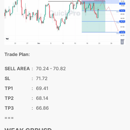
Trade Plan:
SELL AREA
:
70.24 - 70.82
SL
:
71.72
TP1
:
69.41
TP2
:
68.14
TP3
:
66.86
===