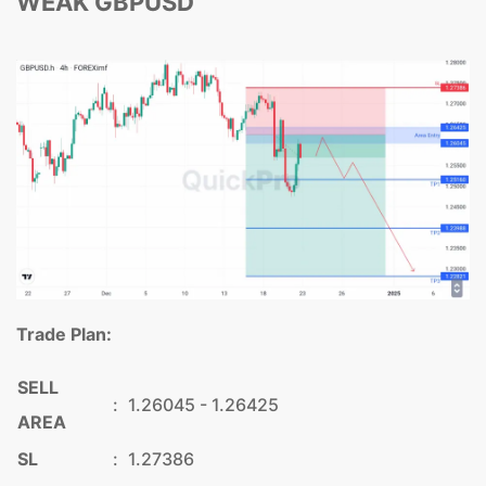
WEAK GBPUSD
Trade Plan:
SELL
:
1.26045 - 1.26425
AREA
SL
:
1.27386