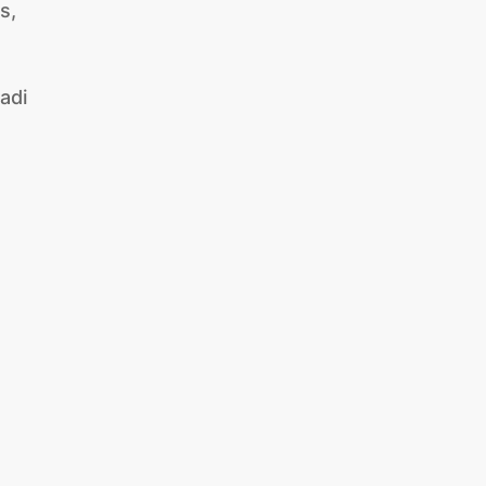
s,
adi