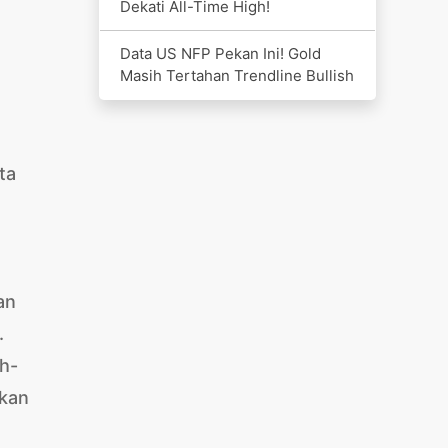
Dekati All-Time High!
Data US NFP Pekan Ini! Gold
Masih Tertahan Trendline Bullish
ta
an
.
h-
gkan