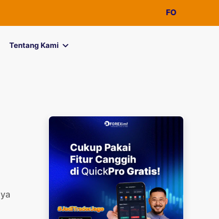
FOREXimf
kini menja
Tentang Kami
nya