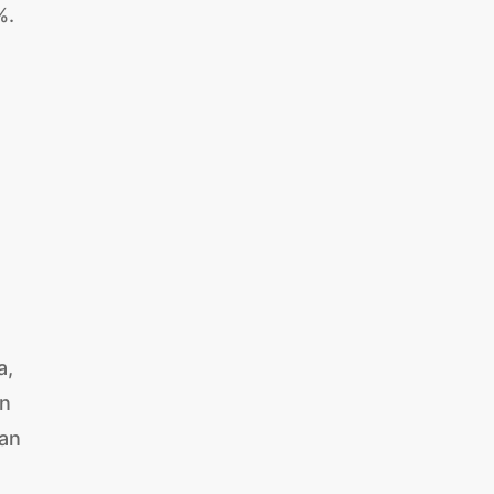
%.
a,
an
gan