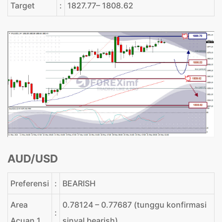
Target
:
1827.77– 1808.62
AUD/USD
Preferensi
:
BEARISH
Area
0.78124 – 0.77687 (tunggu konfirmasi
:
Acuan 1
sinyal bearish)