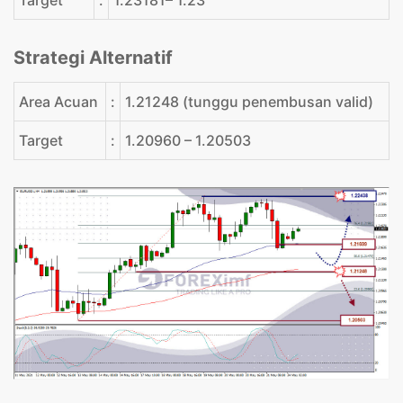
Target
:
1.23181– 1.23
Strategi Alternatif
Area Acuan
:
1.21248 (tunggu penembusan valid)
Target
:
1.20960 – 1.20503