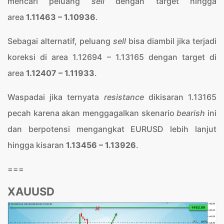
mencari peluang
sell
dengan target hingga
area
1.11463 – 1.10936
.
Sebagai alternatif, peluang
sell
bisa diambil jika terjadi
koreksi di area 1.12694 – 1.13165 dengan target di
area
1.12407 – 1.11933
.
Waspadai jika ternyata
resistance
dikisaran 1.13165
pecah karena akan menggagalkan skenario
bearish
ini
dan berpotensi mengangkat EURUSD lebih lanjut
hingga kisaran
1.13456 – 1.13926
.
===
XAUUSD