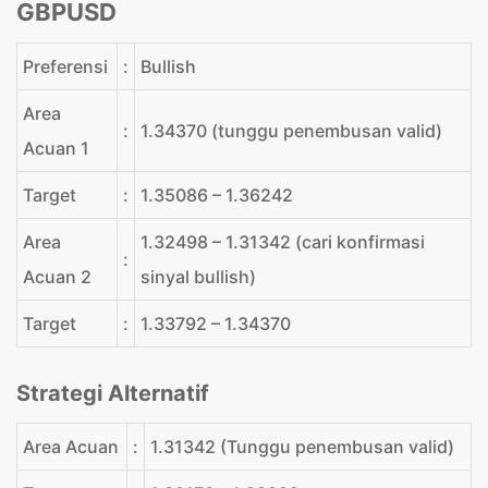
GBPUSD
Preferensi
:
Bullish
Area
:
1.34370 (tunggu penembusan valid)
Acuan 1
Target
:
1.35086 – 1.36242
Area
1.32498 – 1.31342 (cari konfirmasi
:
Acuan 2
sinyal bullish)
Target
:
1.33792 – 1.34370
Strategi Alternatif
Area Acuan
:
1.31342 (Tunggu penembusan valid)