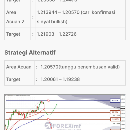
Area
1.213944 – 1.20570 (cari konfirmasi
:
Acuan 2
sinyal bullish)
Target
:
1.21903 – 1.22726
Strategi Alternatif
Area Acuan
:
1.20570(tunggu penembusan valid)
Target
:
1.20061 – 1.19238