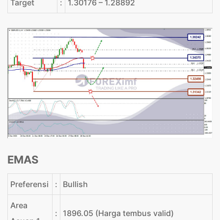
Target
:
1.30176 – 1.28892
EMAS
Preferensi
:
Bullish
Area
:
1896.05 (Harga tembus valid)