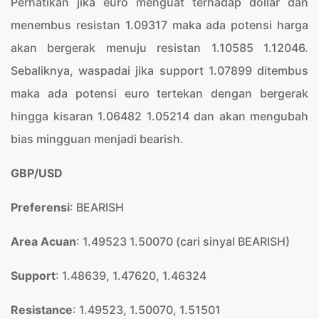
Perhatikan jika euro menguat terhadap dollar dan
menembus resistan 1.09317 maka ada potensi harga
akan bergerak menuju resistan 1.10585 1.12046.
Sebaliknya, waspadai jika support 1.07899 ditembus
maka ada potensi euro tertekan dengan bergerak
hingga kisaran 1.06482 1.05214 dan akan mengubah
bias mingguan menjadi bearish.
GBP/USD
Preferensi
: BEARISH
Area Acuan
: 1.49523 1.50070 (cari sinyal BEARISH)
Support
: 1.48639, 1.47620, 1.46324
Resistance
: 1.49523, 1.50070, 1.51501