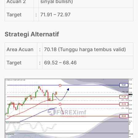
Acuan 2
sinyal bullish)
Target
:
71.91 – 72.97
Strategi Alternatif
Area Acuan
:
70.18 (Tunggu harga tembus valid)
Target
:
69.52 – 68.46