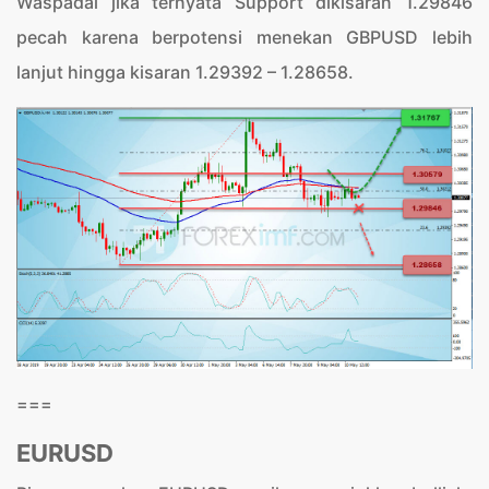
Waspadai jika ternyata Support dikisaran 1.29846
pecah karena berpotensi menekan GBPUSD lebih
lanjut hingga kisaran 1.29392 – 1.28658.
===
EURUSD